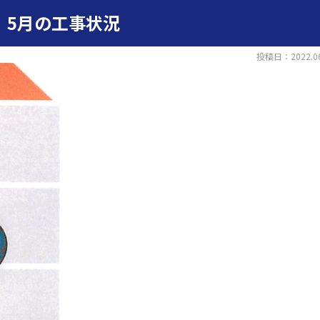
5月の工事状況
投稿日：2022.06
ア
外装工事
内装・