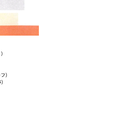
ト）
）
ーフ）
等）