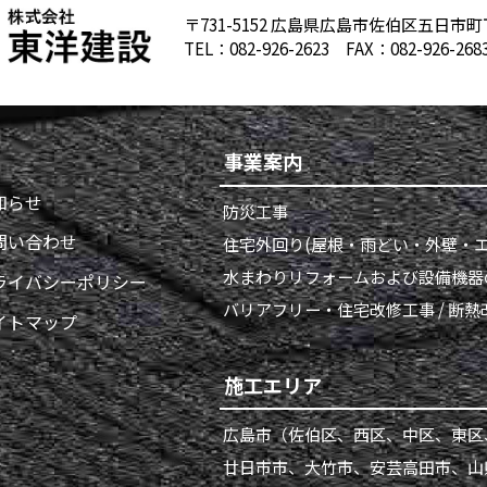
〒731-5152 広島県広島市佐伯区五日市町
TEL：
082-926-2623
FAX：082-926-268
事業案内
知らせ
防災工事
問い合わせ
住宅外回り(屋根・雨どい・外壁・エ
水まわりリフォームおよび設備機器
ライバシーポリシー
バリアフリー・住宅改修工事 / 断
イトマップ
施工エリア
広島市
（佐伯区、西区、中区、東区
廿日市市、大竹市、安芸高田市、山