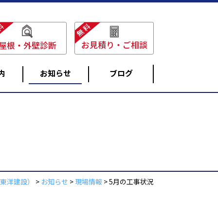
料
無料
お見積り・ご相談
屋根・外壁診断
内
お知らせ
ブログ
雨どい工事
東洋建設）
>
お知らせ
>
現場情報
>
5月の工事状況