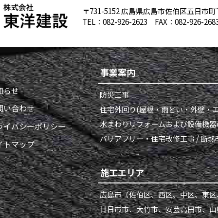
〒731-5152 広島県広島市佐伯区五日市町
TEL：
082-926-2623
FAX：082-926-268
事業案内
知らせ
防災工事
問い合わせ
住宅外回り(屋根・雨どい・外壁・エ
水まわりリフォームおよび設備機器
ライバシーポリシー
バリアフリー・住宅改修工事 / 断
イトマップ
施工エリア
広島市
（佐伯区、西区、中区、東区
廿日市市、大竹市、安芸高田市、山