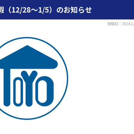
（12/28～1/5）のお知らせ
投稿日：2024.12
ア
外装工事
内装・