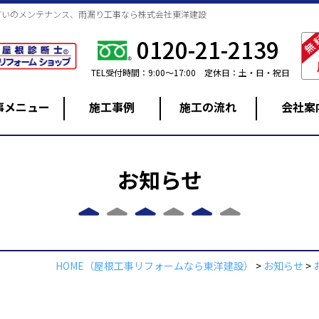
どいのメンテナンス、雨漏り工事なら株式会社東洋建設
無
0120-21-2139
TEL
受付時間：9:00～17:00
定休日：土・日・祝日
事メニュー
施工事例
施工の流れ
会社案
お知らせ
屋根工事
外壁塗装
HOME
（屋根工事リフォームなら東洋建設）
>
お知らせ
>