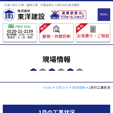
広島で防災工事、屋根工事、外壁塗装なら株式会社東洋建設
MENU
無料
無料
FREE DIAL
0120-21-2139
受付時間：9:00～17:00
お見積り・ご相談
屋根・外壁診断
定休日：土・日・祝日
現場情報
HOME
>
お知らせ
>
現場情報
>
1月の工事状況
1月の工事状況