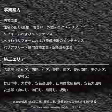
事業案内
防災工事
住宅外回り(屋根・雨どい・外壁・エクステリア)
リフォームおよびメンテナンス
水まわりリフォームおよび設備機器のメンテナンス
バリアフリー・住宅改修工事 / 断熱改修工事
施工エリア
広島市
（佐伯区、西区、中区、東区、南区、安佐南区、安佐北区、
安芸区）
廿日市市、大竹市、安芸高田市、山県群北広島町、安芸太田町
安芸郡（府中町、海田町、熊野町、坂町）
©
2019
広島で防災工事、屋根工事、外壁塗装なら株式会社東洋建設
This Website is created by
株式会社リコネクト